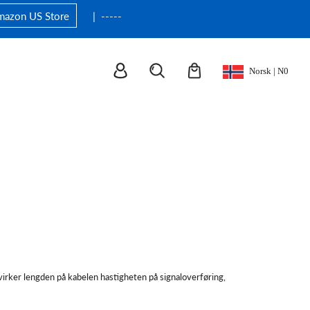
Amazon US Store
| -----
Norsk | N0
T
Robotarm (med gripere)
Hentekrok
FIFISH V6
åvirker lengden på kabelen hastigheten på signaloverføring,