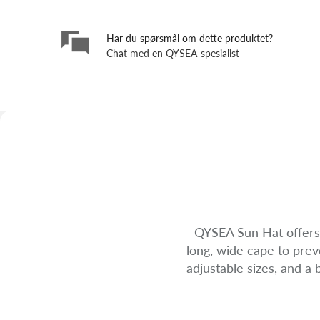
Har du spørsmål om dette produktet?
Chat med en QYSEA-spesialist
Skip
to
the
beginning
of
the
images
gallery
QYSEA Sun Hat offers 
long, wide cape to prev
adjustable sizes, and a