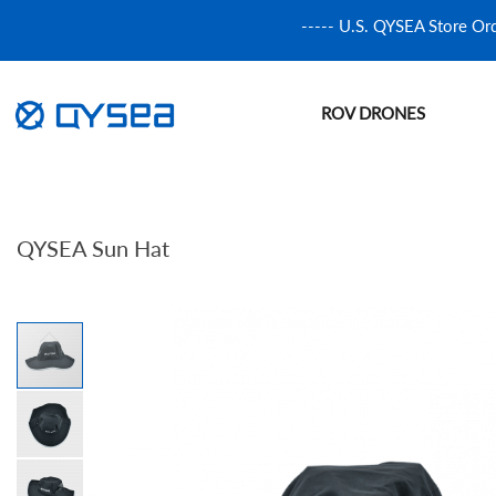
----- U.S. QYSEA Store Or
ROV DRONES
QYSEA Sun Hat
Propellbeskyttere
FIFISH E-GO
Sportskamerafester
Skip
to
the
end
of
the
images
gallery