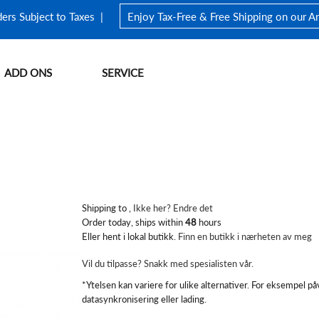
ders Subject to Taxes |
Enjoy Tax-Free & Free Shipping on our 
ADD ONS
SERVICE
Store Finder
FIFISH Warranty
FIFISH V-EVO
Underwater Drone Waterproof Backpack
Fiskegarn
FIFISH V6 EXPER
Store Policy
Shipping to
,
Ikke her? Endre det
Order today, ships within
48
hours
Eller hent i lokal butikk.
Finn en butikk i nærheten av meg
Explore>
Vil du tilpasse? Snakk med spesialisten vår.
*Ytelsen kan variere for ulike alternativer. For eksempel p
datasynkronisering eller lading.